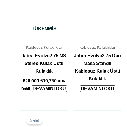
TÜKENMIŞ
Kablosuz Kulaklıklar
Kablosuz Kulaklıklar
Jabra Evolve2 75 MS
Jabra Evolve2 75 Duo
Stereo Kulak Üstü
Masa Standlı
Kulaklık
Kablosuz Kulak Üstü
Kulaklık
₺
20,000
₺
19,750
KDV
DEVAMINI OKU
DEVAMINI OKU
Dahil
Orijinal
Şu
fiyat:
andaki
Sale!
₺24,000.
fiyat: