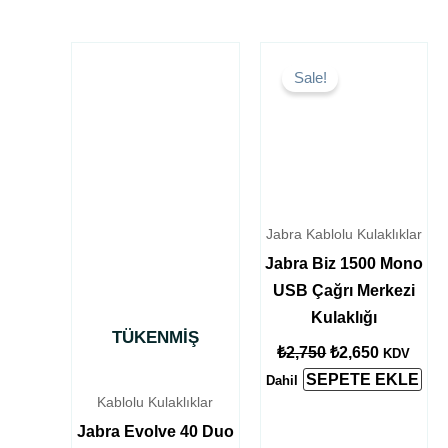
Orijinal
Şu
fiyat:
andaki
Sale!
₺2,750.
fiyat:
₺2,650.
Jabra Kablolu Kulaklıklar
Jabra Biz 1500 Mono
USB Çağrı Merkezi
Kulaklığı
TÜKENMIŞ
₺
2,750
₺
2,650
KDV
SEPETE EKLE
Dahil
Kablolu Kulaklıklar
Jabra Evolve 40 Duo