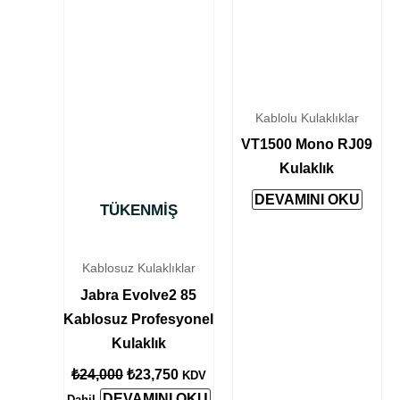
₺23,750.
Kablolu Kulaklıklar
VT1500 Mono RJ09
Kulaklık
DEVAMINI OKU
TÜKENMIŞ
Kablosuz Kulaklıklar
Jabra Evolve2 85
Kablosuz Profesyonel
Kulaklık
₺
24,000
₺
23,750
KDV
DEVAMINI OKU
Dahil