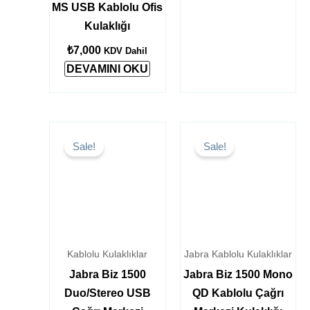
MS USB Kablolu Ofis
Kulaklığı
₺
7,000
KDV Dahil
DEVAMINI OKU
Orijinal
Şu
Orijinal
Şu
fiyat:
andaki
fiyat:
andaki
Sale!
Sale!
₺3,750.
fiyat:
₺2,900.
fiyat:
₺3,600.
₺2,750.
Kablolu Kulaklıklar
Jabra Kablolu Kulaklıklar
Jabra Biz 1500
Jabra Biz 1500 Mono
Duo/Stereo USB
QD Kablolu Çağrı