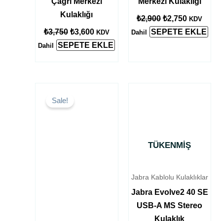
Çağrı Merkezi
Merkezi Kulaklığı
Kulaklığı
₺
2,900
₺
2,750
KDV
₺
3,750
₺
3,600
SEPETE EKLE
KDV
Dahil
SEPETE EKLE
Dahil
Orijinal
Şu
fiyat:
andaki
Sale!
₺900.
fiyat:
₺850.
TÜKENMIŞ
Jabra Kablolu Kulaklıklar
Jabra Evolve2 40 SE
USB-A MS Stereo
Kulaklık