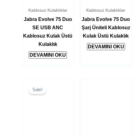
Kablosuz Kulaklıklar
Kablosuz Kulaklıklar
Jabra Evolve 75 Duo
Jabra Evolve 75 Duo
SE USB ANC
Şarj Üniteli Kablosuz
Kablosuz Kulak Üstü
Kulak Üstü Kulaklık
Kulaklık
DEVAMINI OKU
DEVAMINI OKU
Orijinal
Şu
fiyat:
andaki
Sale!
₺20,000.
fiyat:
₺19,750.