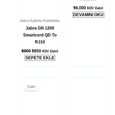
₺
6,000
KDV Dahil
DEVAMINI OKU
Jabra Kablolu Kulaklıklar
Jabra GN 1200
Smartcord QD To
RJ10
₺
900
₺
850
KDV Dahil
SEPETE EKLE
Orijinal
Şu
fiyat:
andaki
Sale!
₺9,000.
fiyat:
₺8,400.