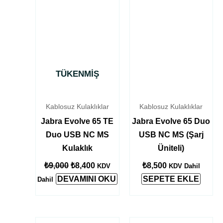
TÜKENMIŞ
Kablosuz Kulaklıklar
Kablosuz Kulaklıklar
Jabra Evolve 65 TE
Jabra Evolve 65 Duo
Duo USB NC MS
USB NC MS (Şarj
Kulaklık
Üniteli)
₺
9,000
₺
8,400
₺
8,500
KDV
KDV Dahil
DEVAMINI OKU
SEPETE EKLE
Dahil
Orijinal
Şu