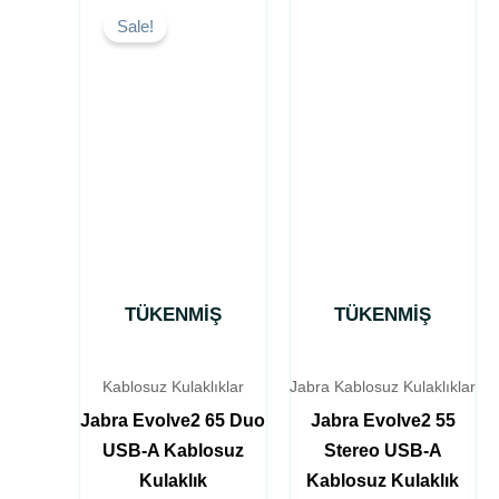
fiyat:
andaki
Sale!
₺14,000.
fiyat:
₺13,000.
TÜKENMIŞ
TÜKENMIŞ
Kablosuz Kulaklıklar
Jabra Kablosuz Kulaklıklar
Jabra Evolve2 65 Duo
Jabra Evolve2 55
USB-A Kablosuz
Stereo USB-A
Kulaklık
Kablosuz Kulaklık